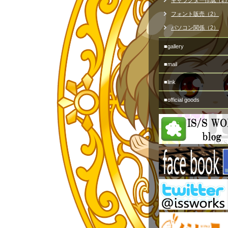
キャラクター作成（2
フォント販売（2）
パソコン関係（2）
■gallery
■mail
■link
■official goods