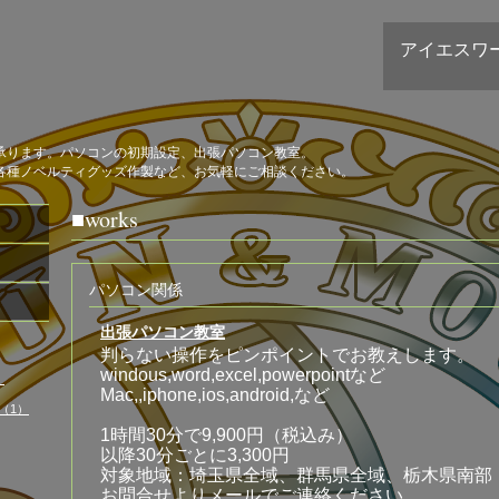
アイエスワ
承ります。パソコンの初期設定、出張パソコン教室。
各種ノベルティグッズ作製など、お気軽にご相談ください。
■works
パソコン関係
出張パソコン教室
判らない操作をピンポイントでお教えします。
windous,word,excel,powerpointなど
）
Mac,,iphone,ios,android,など
（1）
1時間30分で9,900円（税込み）
以降30分ごとに3,300円
対象地域：埼玉県全域、群馬県全域、栃木県南部
お問合せよりメールでご連絡ください。