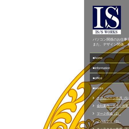
パソコン関係のお仕事
また、デザイン関係、
■home
■information
■office
■works
ホームページ作成（5
会社案内・チラシ作製
マーク作成（2）
ノベルティ（3）