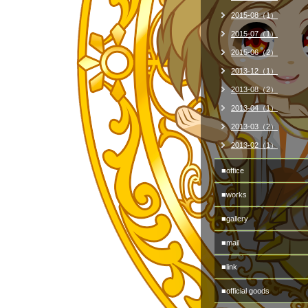
2015-08（1）
2015-07（1）
2015-06（2）
2013-12（1）
2013-08（2）
2013-04（1）
2013-03（2）
2013-02（1）
■office
■works
■gallery
■mail
■link
■official goods