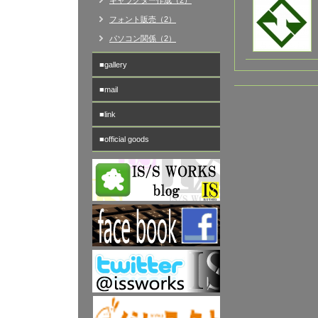
キャラクター作成（2）
フォント販売（2）
パソコン関係（2）
■gallery
■mail
■link
■official goods