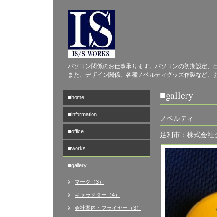
パソコン関係のお仕事承ります。パソコンの初期設定、
また、デザイン関係、各種ノベルティグッズ作製など、
■gallery
■home
■information
ノベルティ
■office
足利市：株式会社
■works
■gallery
マーク（3）
キャラクター（4）
会社案内・フライヤー（3）