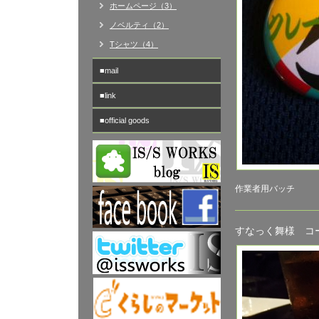
ホームページ（3）
ノベルティ（2）
Tシャツ（4）
■mail
■link
■official goods
作業者用バッチ
すなっく舞様 コ